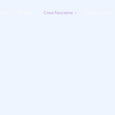
rvizi
Chi Siamo
Cosa Facciamo
Testimonianze