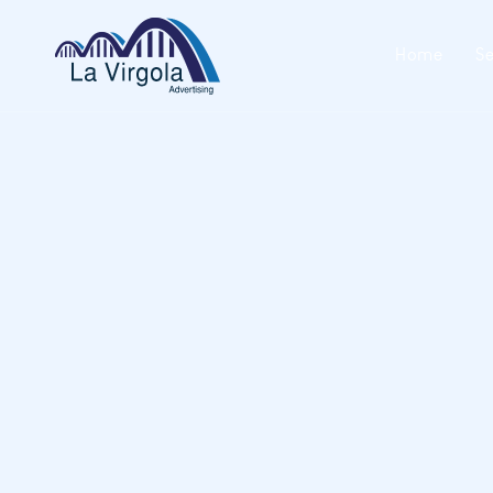
Home
Se